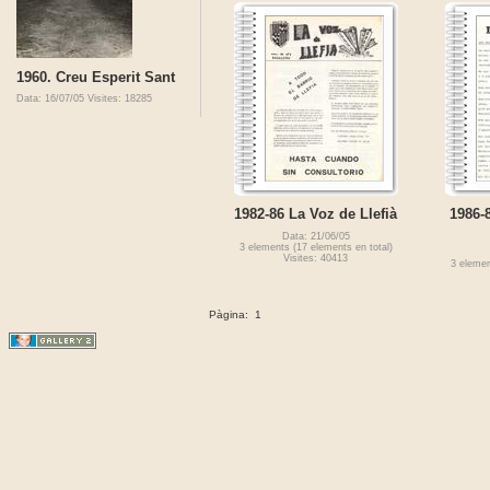
1960. Creu Esperit Sant
Data: 16/07/05
Visites: 18285
1982-86 La Voz de Llefià
1986-
Data: 21/06/05
3 elements (17 elements en total)
Visites: 40413
3 elemen
Pàgina:
1