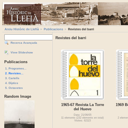
Arxiu Històric de Llefià
Publicacions
Revistes del barri
Revistes del barri
Recerca Avançada
View Slideshow
Publicacions
1. Programes...
2. Revistes...
3. Cartells
4. Díptics
5. Octavetes
Random Image
1965-67 Revista La Torre
1969 Bo
del Huevo
Data: 21/06/05
11 elements (232 elements en total)
2 elemen
Visites: 62115