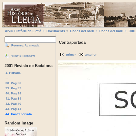
Arxiu Històric de Llefià
Documents
Dades del barri
Dades del barri
2001
Contraportada
Recerca Avançada
primer
anterior
View Slideshow
2001 Revista de Badalona
1. Portada
...
38. Pag 36
39. Pag 37
40. Pag 38
41. Pag 39
42. Pag 40
43. Pag 41
44. Contraportada
Random Image