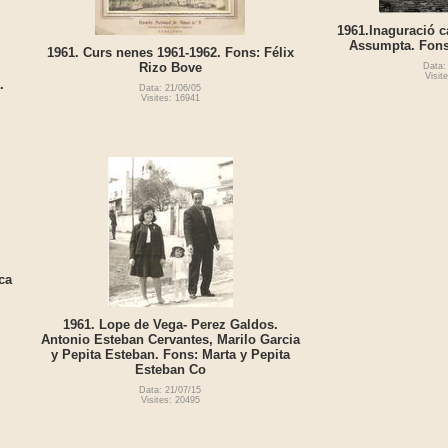
1961.Inaguració c
Assumpta. Fons:
1961. Curs nenes 1961-1962. Fons: Félix
Rizo Bove
Data:
Visit
.
Data: 21/06/05
Visites: 16941
ca
1961. Lope de Vega- Perez Galdos.
Antonio Esteban Cervantes, Marilo Garcia
y Pepita Esteban. Fons: Marta y Pepita
Esteban Co
Data: 21/07/15
Visites: 20495