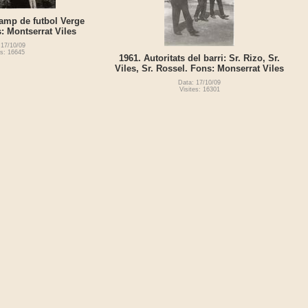
amp de futbol Verge
 Montserrat Viles
 17/10/09
es: 16645
1961. Autoritats del barri: Sr. Rizo, Sr.
Viles, Sr. Rossel. Fons: Monserrat Viles
Data: 17/10/09
Visites: 16301