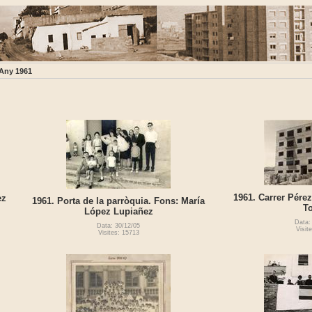
Any 1961
1961. Carrer Pére
ez
1961. Porta de la parròquia. Fons: María
To
López Lupiañez
Data:
Data: 30/12/05
Visit
Visites: 15713