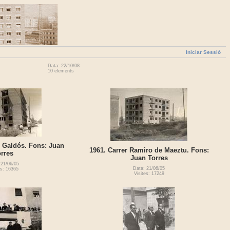
Iniciar Sessió
Data: 22/10/08
10 elements
z Galdós. Fons: Juan
1961. Carrer Ramiro de Maeztu. Fons:
rres
Juan Torres
 21/06/05
Data: 21/06/05
es: 16365
Visites: 17249