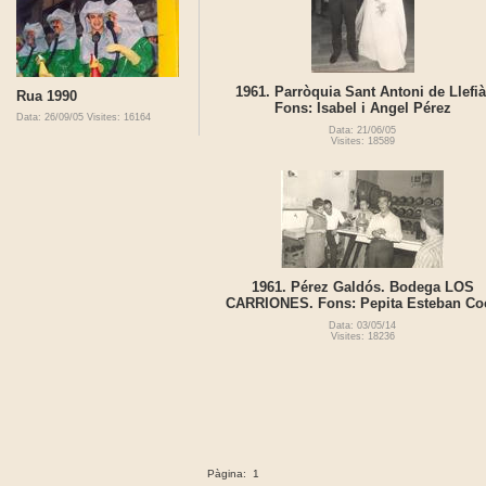
1961. Parròquia Sant Antoni de Llefià
Rua 1990
Fons: Isabel i Angel Pérez
Data: 26/09/05
Visites: 16164
Data: 21/06/05
Visites: 18589
1961. Pérez Galdós. Bodega LOS
CARRIONES. Fons: Pepita Esteban Co
Data: 03/05/14
Visites: 18236
Pàgina:
1