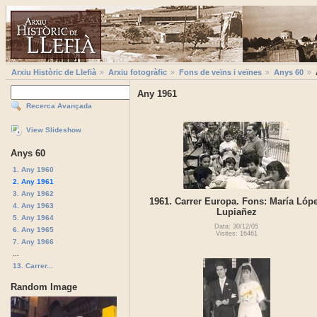
Arxiu Històric de Llefià
Arxiu fotogràfic
Fons de veïns i veïnes
Anys 60
Any 1961
Recerca Avançada
View Slideshow
Anys 60
1. Any 1960
2. Any 1961
3. Any 1962
1961. Carrer Europa. Fons: María Lóp
4. Any 1963
Lupiañez
5. Any 1964
Data: 30/12/05
6. Any 1965
Visites: 16461
7. Any 1966
...
13. Carrer...
Random Image