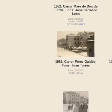
1962. Carrer Mare de Déu de
Lorda. Fons: José Carrasco
León
Data: 21/06/05
Visites: 20322
Keywords:
Nieve
19
1962. Carrer Pérez Galdós.
Fons: Juan Torres
Data: 21/06/05
Visites: 18199