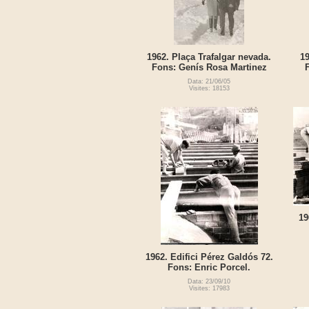
1962. Plaça Trafalgar nevada.
19
Fons: Genís Rosa Martinez
Data: 21/06/05
Visites: 18153
19
1962. Edifici Pérez Galdós 72.
Fons: Enric Porcel.
Data: 23/09/10
Visites: 17983