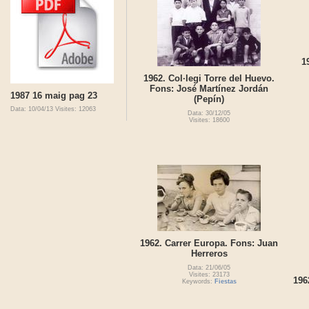
1
1962. Col·legi Torre del Huevo.
Fons: José Martínez Jordán
1987 16 maig pag 23
(Pepín)
Data: 10/04/13
Visites: 12063
Data: 30/12/05
Visites: 18600
1962. Carrer Europa. Fons: Juan
Herreros
Data: 21/06/05
Visites: 23173
196
Keywords:
Fiestas