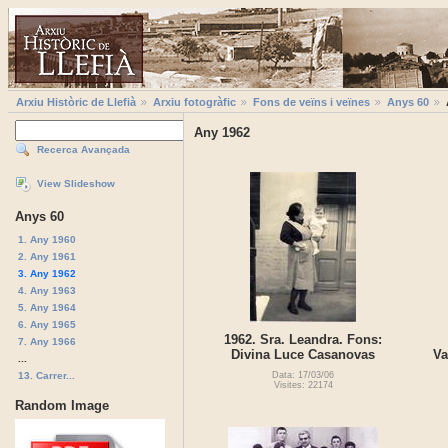
Arxiu Històric de Llefià
Arxiu fotogràfic
Fons de veïns i veïnes
Anys 60
Any 1962
Recerca Avançada
View Slideshow
Anys 60
1. Any 1960
2. Any 1961
3. Any 1962
4. Any 1963
5. Any 1964
6. Any 1965
1962. Sra. Leandra. Fons:
7. Any 1966
Divina Luce Casanovas
Va
...
13. Carrer...
Data: 17/03/06
Visites: 22174
Random Image