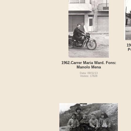
19
P
1962.Carrer Maria Ward. Fons:
Manolo Mena
Data: 09/11/13
Visites: 17828