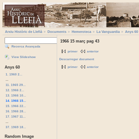
Arxiu Històric de Llefià
Documents
Hemeroteca
La Vanguardia
Anys 60
1966 15 març pag 43
Recerca Avançada
primer
anterior
View Slideshow
Descarregar document
Anys 60
primer
anterior
1. 1960 2...
...
11. 1965 29...
12. 1966 2...
13. 1966 10...
14. 1966 15...
15. 1966 22...
16. 1966 28...
17. 1967 11...
...
37. 1969 18...
Random Image