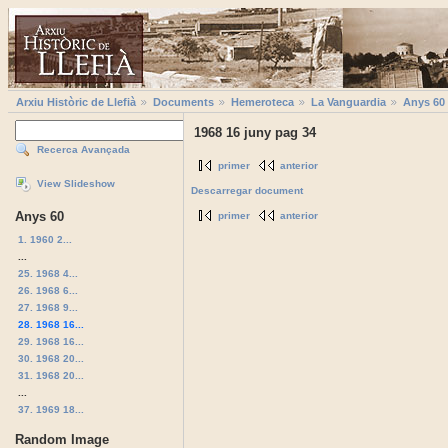
Arxiu Històric de Llefià
Documents
Hemeroteca
La Vanguardia
Anys 60
1968 16 juny pag 34
Recerca Avançada
primer
anterior
View Slideshow
Descarregar document
Anys 60
primer
anterior
1. 1960 2...
...
25. 1968 4...
26. 1968 6...
27. 1968 9...
28. 1968 16...
29. 1968 16...
30. 1968 20...
31. 1968 20...
...
37. 1969 18...
Random Image