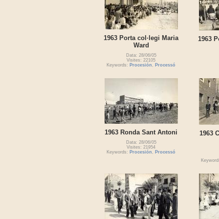
1963 Porta col·legi Maria
1963 Po
Ward
Data: 28/06/05
Visites: 22105
Keywords:
Procesión
,
Processó
1963 Ronda Sant Antoni
1963 C
Data: 28/06/05
Visites: 21954
Keywords:
Procesión
,
Processó
Keyword