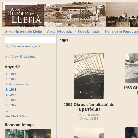
Arxiu Històric de Llefià
Arxiu fotogràfic
Fons Entitats
Fons de la Parròqui
1963
Recerca Avançada
View Slideshow
Anys 60
1. 1961
2. 1962
3. Processó de...
1963 Ob
4. 1963
5. 1964
6. 1965
1963 Obres d'ampliació de
7. 1967
la parròquia
...
11. Anys 60. ...
Data: 28/06/05
Visites: 23334
Random Image