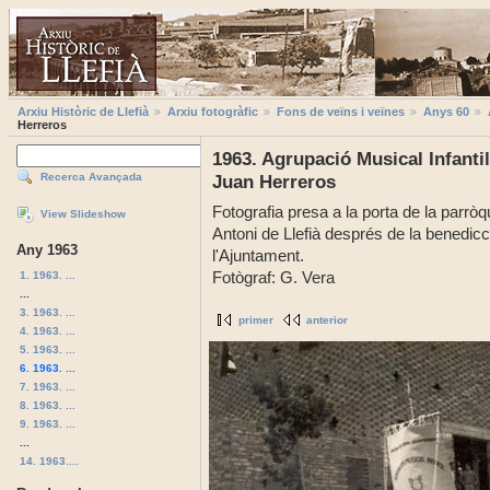
Arxiu Històric de Llefià
Arxiu fotogràfic
Fons de veïns i veïnes
Anys 60
Herreros
1963. Agrupació Musical Infantil
Recerca Avançada
Juan Herreros
Fotografia presa a la porta de la parròq
View Slideshow
Antoni de Llefià després de la benedicc
Any 1963
l'Ajuntament.
1. 1963. ...
Fotògraf: G. Vera
...
3. 1963. ...
primer
anterior
4. 1963. ...
5. 1963. ...
6. 1963. ...
7. 1963. ...
8. 1963. ...
9. 1963. ...
...
14. 1963....