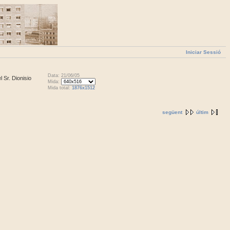
Iniciar Sessió
Data: 21/06/05
l Sr. Dionisio
Mida:
Mida total:
1876x1512
següent
últim