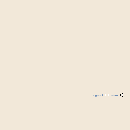
següent
últim