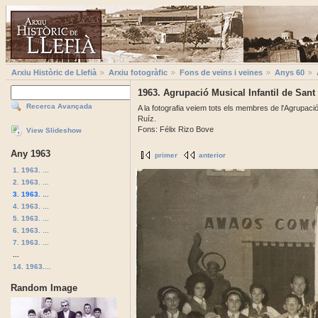
Arxiu Històric de Llefià
Arxiu fotogràfic
Fons de veïns i veïnes
Anys 60
1963. Agrupació Musical Infantil de Sant
Recerca Avançada
A la fotografia veiem tots els membres de l'Agrupació M
Ruíz.
Fons: Félix Rizo Bove
View Slideshow
Any 1963
primer
anterior
1. 1963. ...
2. 1963. ...
3. 1963. ...
4. 1963. ...
5. 1963. ...
6. 1963. ...
7. 1963. ...
...
14. 1963....
Random Image