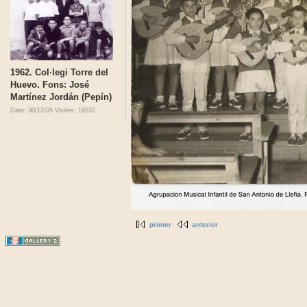
1962. Col·legi Torre del
Huevo. Fons: José
Martínez Jordán (Pepín)
Data: 30/12/05
Visites: 18532
primer
anterior