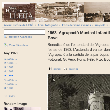
Arxiu Històric de Llefià
Arxiu fotogràfic
Fons de veïns i veïnes
Anys 60
1963. Agrupació Musical Infantil
Recerca Avançada
Bove
Benedicció de l'estendard de l'Agrupaci
View Slideshow
festes de 1963. L'estendard va ser dona
Any 1963
l'Agrupació a la sortida de la parròquia.
1. 1963. ...
Fotògraf: G. Vera. Fons: Félix Rizo Bo
2. 1963. ...
3. 1963. ...
primer
anterior
4. 1963. ...
5. 1963. ...
6. 1963. ...
7. 1963. ...
8. 1963. ...
...
14. 1963....
Random Image