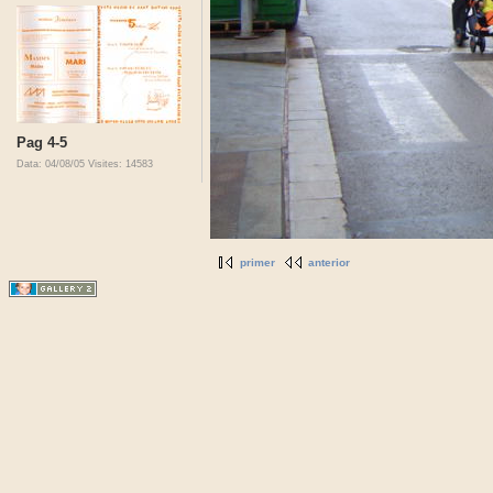
Pag 4-5
Data: 04/08/05
Visites: 14583
primer
anterior