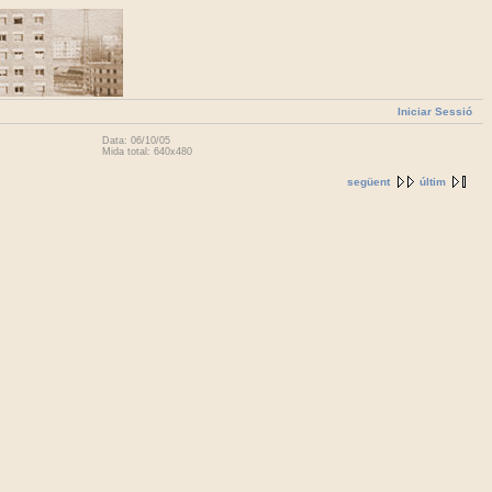
Iniciar Sessió
Data: 06/10/05
Mida total: 640x480
següent
últim