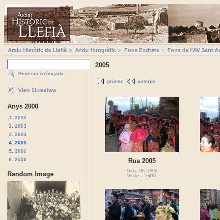
Arxiu Històric de Llefià
Arxiu fotogràfic
Fons Entitats
Fons de l'AV Sant A
2005
Recerca Avançada
primer
anterior
View Slideshow
Anys 2000
1. 2000
2. 2003
3. 2004
4. 2005
5. 2006
6. 2008
Rua 2005
Data: 06/10/05
Random Image
Visites: 16419