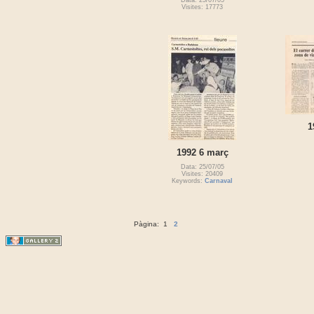
Visites: 17773
1
1992 6 març
Data: 25/07/05
Visites: 20409
Keywords:
Carnaval
Pàgina:
1
2