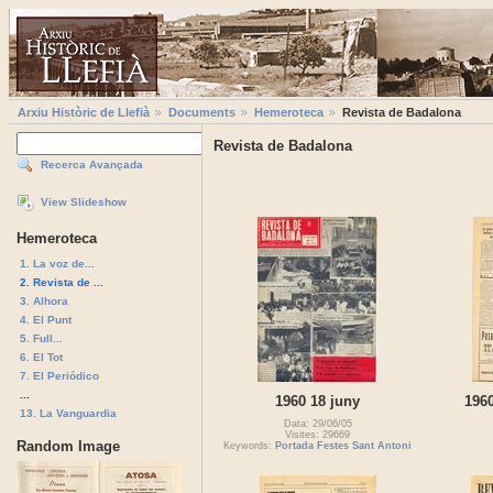
Arxiu Històric de Llefià
Documents
Hemeroteca
Revista de Badalona
Revista de Badalona
Recerca Avançada
View Slideshow
Hemeroteca
1. La voz de...
2. Revista de ...
3. Alhora
4. El Punt
5. Full...
6. El Tot
7. El Periódico
...
1960 18 juny
1960
13. La Vanguardia
Data: 29/06/05
Visites: 29669
Random Image
Keywords:
Portada Festes Sant Antoni