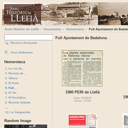
Arxiu Històric de Llefià
Documents
Hemeroteca
Full Ajuntament de Badal
Full Ajuntament de Badalona
Recerca Avançada
View Slideshow
Hemeroteca
1. La voz de...
2. Revista de ...
3. Alhora
4. El Punt
5. Full...
1980 PERI de Llefià
6. El Tot
19
7. El Periódico
Data: 06/08/05
Visites: 15759
8. Revista Aubada
...
13. La Vanguardia
Random Image