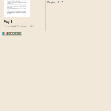
Pàgina:
1
2
Pag 1
Data: 06/08/05
Visites: 13304