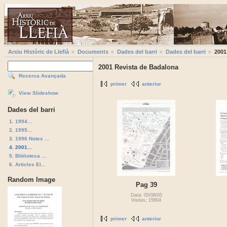
Arxiu Històric de Llefià
Documents
Dades del barri
Dades del barri
2001
2001 Revista de Badalona
Recerca Avançada
primer
anterior
View Slideshow
Dades del barri
1. 1994...
2. 1995...
3. 1996 Notes ...
4. 2001...
5. Biblioteca ...
6. Articles El...
Random Image
Pag 39
Data: 05/08/05
Visites: 15804
primer
anterior