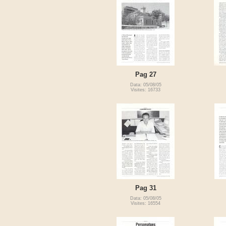
Pag 27
Data: 05/08/05
Visites: 16733
Pag 31
Data: 05/08/05
Visites: 16554