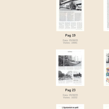
Pag 19
Data: 05/08/05
Visites: 16681
Pag 23
Data: 05/08/05
Visites: 16202