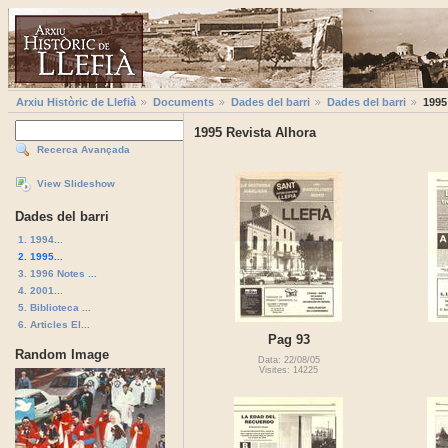
Arxiu Històric de Llefià
Documents
Dades del barri
Dades del barri
1995
1995 Revista Alhora
Recerca Avançada
View Slideshow
Dades del barri
1. 1994...
2. 1995...
3. 1996 Notes ...
4. 2001...
5. Biblioteca ...
6. Articles El...
Pag 93
Random Image
Data: 22/08/05
Visites: 14225