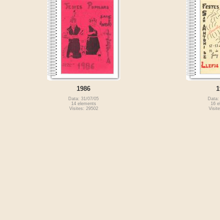
1986
1
Data: 31/07/05
Data:
14 elements
16 e
Visites: 29502
Visit