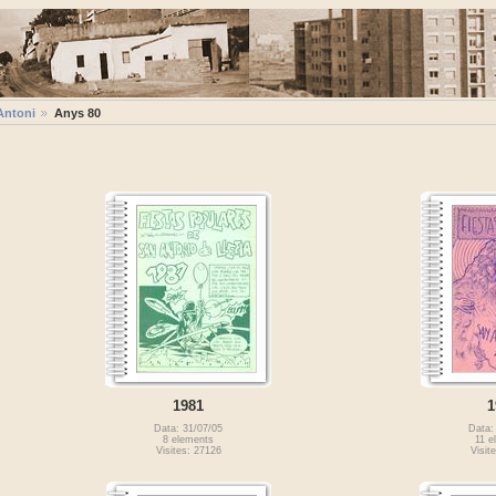
Antoni
Anys 80
1981
1
Data: 31/07/05
Data:
8 elements
11 e
Visites: 27126
Visit