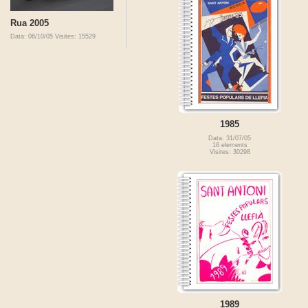
Rua 2005
Data: 06/10/05
Visites: 15529
1985
Data: 31/07/05
16 elements
Visites: 30298
1989