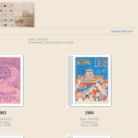
Iniciar Sessió
Data: 05/11/08
9 elements (130 elements en total)
983
1984
 31/07/05
Data: 31/07/05
lements
16 elements
es: 27066
Visites: 31090