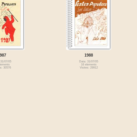
987
1988
 31/07/05
Data: 31/07/05
lements
16 elements
es: 30576
Visites: 29912