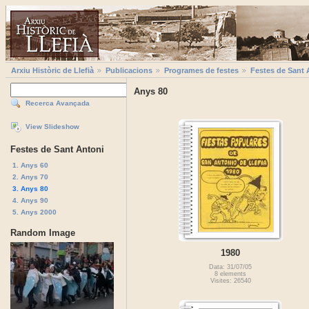
Arxiu Històric de Llefià
Publicacions
Programes de festes
Festes de Sant 
Anys 80
Recerca Avançada
View Slideshow
Festes de Sant Antoni
1. Anys 60
2. Anys 70
3. Anys 80
4. Anys 90
5. Anys 2000
Random Image
1980
Data: 31/07/05
8 elements
Visites: 26540