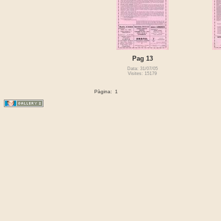
Pag 13
Data: 31/07/05
Visites: 15179
Pàgina:
1