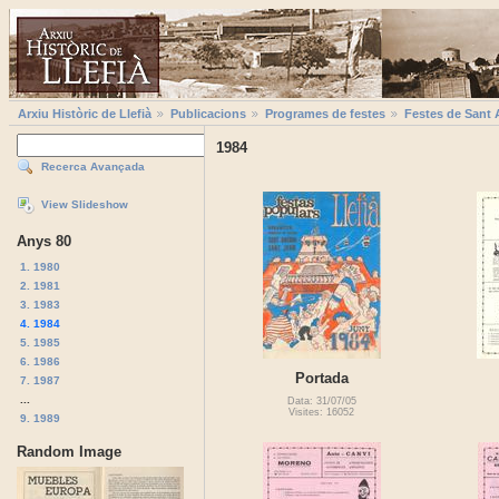
Arxiu Històric de Llefià
Publicacions
Programes de festes
Festes de Sant 
1984
Recerca Avançada
View Slideshow
Anys 80
1. 1980
2. 1981
3. 1983
4. 1984
5. 1985
6. 1986
Portada
7. 1987
...
Data: 31/07/05
Visites: 16052
9. 1989
Random Image