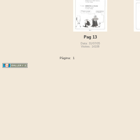
Pag 13
Data: 31/07/05
Visites: 14108
Pàgina:
1