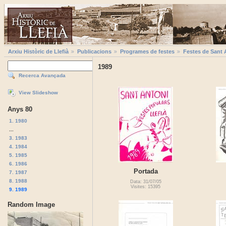
Arxiu Històric de Llefià
Publicacions
Programes de festes
Festes de Sant 
1989
Recerca Avançada
View Slideshow
Anys 80
1. 1980
...
3. 1983
4. 1984
5. 1985
6. 1986
Portada
7. 1987
8. 1988
Data: 31/07/05
Visites: 15395
9. 1989
Random Image