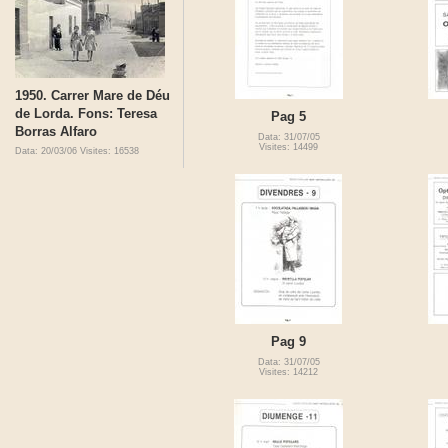
1950. Carrer Mare de Déu
de Lorda. Fons: Teresa
Pag 5
Borras Alfaro
Data: 31/07/05
Visites: 14499
Data: 20/03/06
Visites: 16538
Pag 9
Data: 31/07/05
Visites: 14212