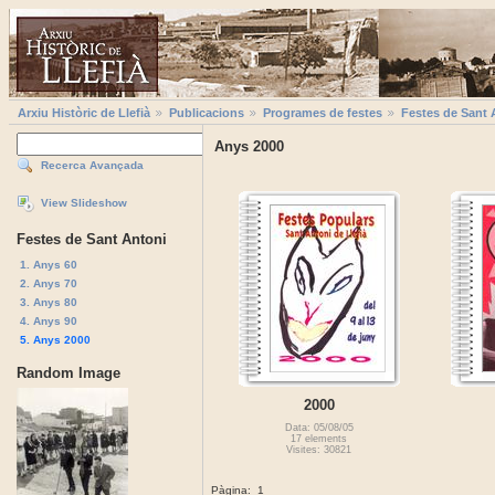
Arxiu Històric de Llefià
Publicacions
Programes de festes
Festes de Sant 
Anys 2000
Recerca Avançada
View Slideshow
Festes de Sant Antoni
1. Anys 60
2. Anys 70
3. Anys 80
4. Anys 90
5. Anys 2000
Random Image
2000
Data: 05/08/05
17 elements
Visites: 30821
Pàgina:
1