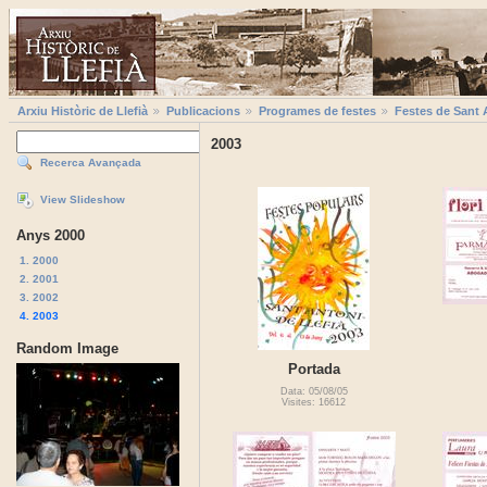
Arxiu Històric de Llefià
Publicacions
Programes de festes
Festes de Sant 
2003
Recerca Avançada
View Slideshow
Anys 2000
1. 2000
2. 2001
3. 2002
4. 2003
Random Image
Portada
Data: 05/08/05
Visites: 16612