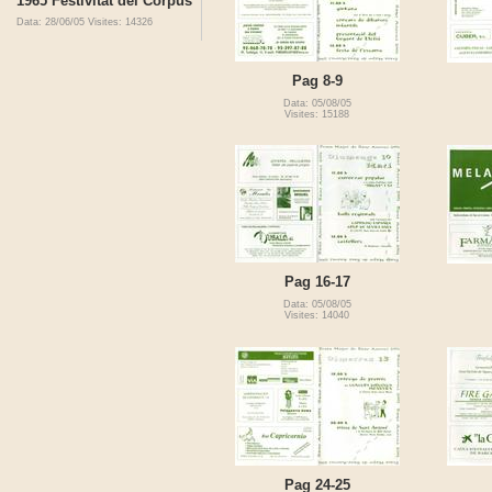
1965 Festivitat del Corpus
Data: 28/06/05
Visites: 14326
Pag 8-9
Data: 05/08/05
Visites: 15188
Pag 16-17
Data: 05/08/05
Visites: 14040
Pag 24-25