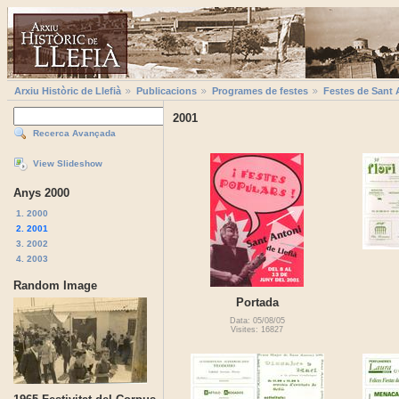
Arxiu Històric de Llefià
Publicacions
Programes de festes
Festes de Sant 
2001
Recerca Avançada
View Slideshow
Anys 2000
1. 2000
2. 2001
3. 2002
4. 2003
Random Image
Portada
Data: 05/08/05
Visites: 16827