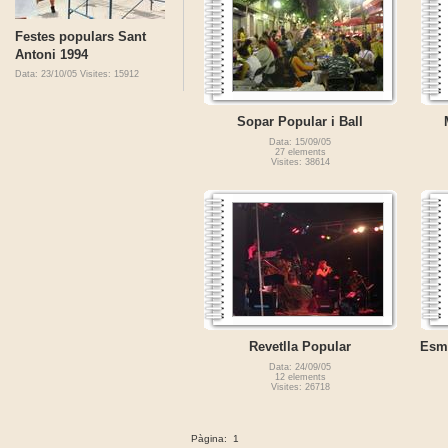
Festes populars Sant
Antoni 1994
Data: 23/10/05
Visites: 15912
Sopar Popular i Ball
Data: 15/09/05
27 elements
Visites: 38614
Revetlla Popular
Esmo
Data: 24/09/05
12 elements
Visites: 26718
Pàgina:
1