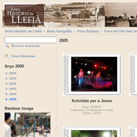
Arxiu Històric de Llefià
Arxiu fotogràfic
Fons Entitats
Fons de l'AV Sant A
2005
Recerca Avançada
View Slideshow
Anys 2000
1. 2000
2. 2001
3. 2002
4. 2003
5. 2004
6. 2005
Activitats per a Joves
Data: 24/09/05
Random Image
5 elements (79 elements en total)
Visites: 30324