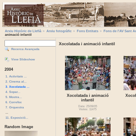
Arxiu Històric de Llefià
Arxiu fotogràfic
Fons Entitats
Fons de l'AV Sant A
animació infantil
Xocolatada i animació infantil
Recerca Avançada
View Slideshow
2004
1. Activitats ...
2. Cinema al...
3. Xocolatada ...
4. Sopar...
Xocolatada i animació
Xocol
5. Mostra...
infantil
6. Correfoc
Data: 25/09/05
7. Orquestra
Visites: 11475
...
11. Exposició...
Random Image