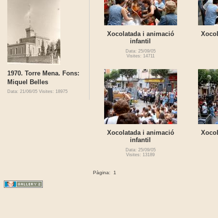
Xocolatada i animació
Xocol
infantil
Data: 25/09/05
Visites: 14711
1970. Torre Mena. Fons:
Miquel Belles
Data: 21/06/05
Visites: 18975
Xocolatada i animació
Xocol
infantil
Data: 25/09/05
Visites: 13189
Pàgina:
1