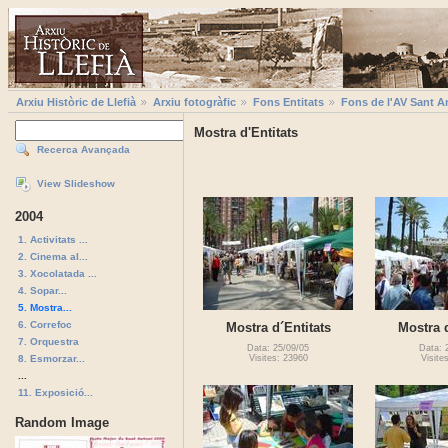
Arxiu Històric de Llefià
Arxiu fotogràfic
Fons Entitats
Fons de l'AV Sant A
Mostra d'Entitats
Recerca Avançada
View Slideshow
2004
1. Activitats ...
2. Cinema al...
3. Xocolatada ...
4. Sopar...
5. Mostra...
6. Correfoc
Mostra d´Entitats
Mostra d
7. Orquestra
Data: 25/09/05
Data: 
8. Esmorzar...
Visites: 23960
Visite
...
11. Exposició...
Random Image