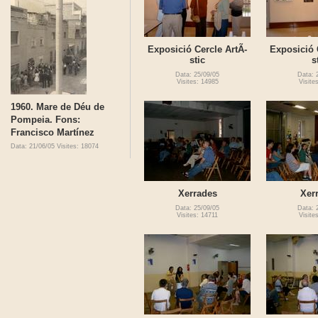
Exposició Cercle ArtÃ­
Exposició 
stic
s
Data: 25/09/05
Data: 
Visites: 14985
Visite
1960. Mare de Déu de
Pompeia. Fons:
Francisco Martínez
Data: 21/06/05
Visites: 18074
Xerrades
Xer
Data: 25/09/05
Data: 
Visites: 14711
Visite