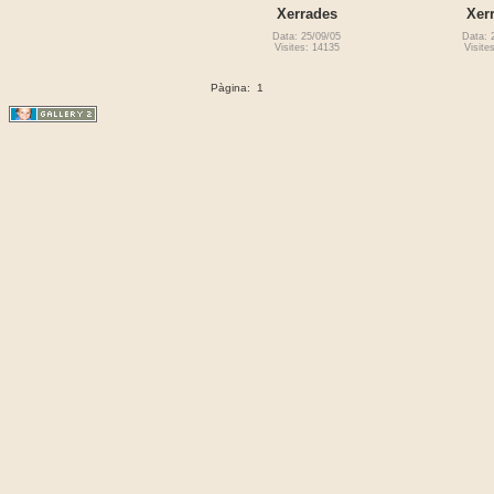
Xerrades
Xer
Data: 25/09/05
Data: 
Visites: 14135
Visite
Pàgina:
1