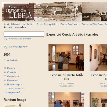
Arxiu Històric de Llefià
Arxiu fotogràfic
Fons Entitats
Fons de l'AV Sant A
Artístic i xerrades
Exposició Cercle Artístic i xerrades
Recerca Avançada
View Slideshow
2004
1. Activitats ...
...
5. Mostra...
6. Correfoc
Exposició Cercle ArtÃ­
Exposició 
7. Orquestra
stic
s
8. Esmorzar...
Data: 25/09/05
Data: 
9. Homenatge a...
Visites: 16444
Visite
10. Havaneres i...
11. Exposició...
Random Image