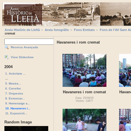
Arxiu Històric de Llefià
Arxiu fotogràfic
Fons Entitats
Fons de l'AV Sant A
cremat
Havaneres i rom cremat
Recerca Avançada
View Slideshow
2004
1. Activitats ...
...
5. Mostra...
6. Correfoc
Havaneres i rom cremat
Havan
7. Orquestra
Data: 25/09/05
8. Esmorzar...
Visites: 14877
9. Homenatge a...
10. Havaneres i...
11. Exposició...
Random Image