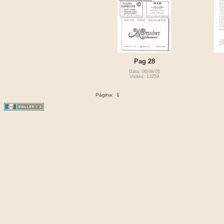
Pag 28
Data: 06/08/05
Visites: 13259
Pàgina:
1