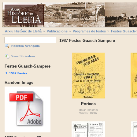
Arxiu Històric de Llefià
Publicacions
Programes de festes
Festes Guasch
1987 Festes Guasch-Sampere
Recerca Avançada
View Slideshow
Festes Guasch-Sampere
1. 1987 Festes...
Random Image
Portada
Data: 06/08/05
Visites: 18587