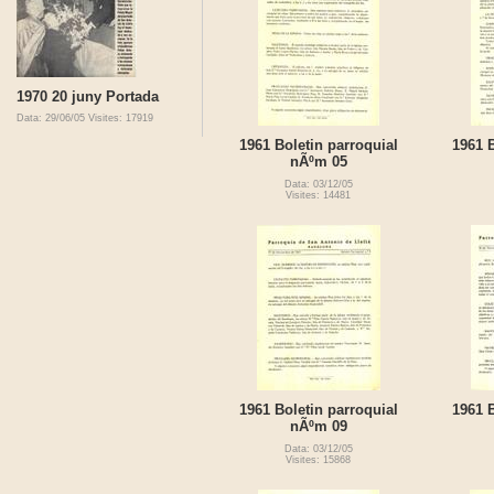
1970 20 juny Portada
Data: 29/06/05
Visites: 17919
1961 Boletin parroquial
1961 B
nÃºm 05
Data: 03/12/05
Visites: 14481
1961 Boletin parroquial
1961 B
nÃºm 09
Data: 03/12/05
Visites: 15868