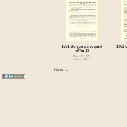
1961 Boletin parroquial
1961 B
nÃºm 13
Data: 03/12/05
Visites: 14616
Pàgina:
1