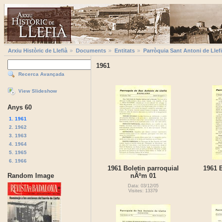
Arxiu Històric de Llefià
Documents
Entitats
Parròquia Sant Antoni de Llef
1961
Recerca Avançada
View Slideshow
Anys 60
1. 1961
2. 1962
3. 1963
4. 1964
5. 1965
6. 1966
1961 Boletin parroquial
1961 B
Random Image
nÃºm 01
Data: 03/12/05
Visites: 13379