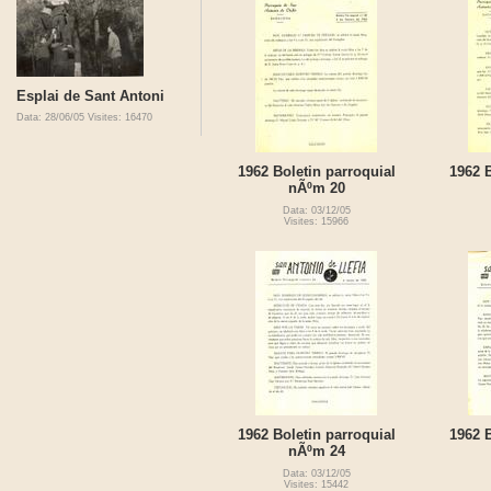
Esplai de Sant Antoni
Data: 28/06/05
Visites: 16470
1962 Boletin parroquial
1962 B
nÃºm 20
Data: 03/12/05
Visites: 15966
1962 Boletin parroquial
1962 B
nÃºm 24
Data: 03/12/05
Visites: 15442