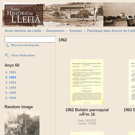
Arxiu Històric de Llefià
Documents
Entitats
Parròquia Sant Antoni de Llef
1962
Recerca Avançada
View Slideshow
Anys 60
1. 1961
2. 1962
3. 1963
4. 1964
5. 1965
6. 1966
Random Image
1962 Boletin parroquial
1962 B
nÃºm 16
Data: 03/12/05
Visites: 22008