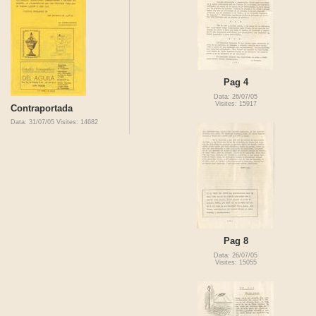
Pag 4
Data: 26/07/05
Visites: 15917
Contraportada
Data: 31/07/05
Visites: 14682
Pag 8
Data: 26/07/05
Visites: 15055