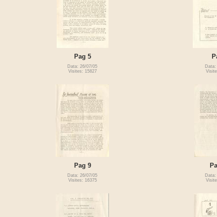
Pag 5
P
Data: 26/07/05
Data:
Visites: 15827
Visit
Pag 9
Pa
Data: 26/07/05
Data:
Visites: 16375
Visit