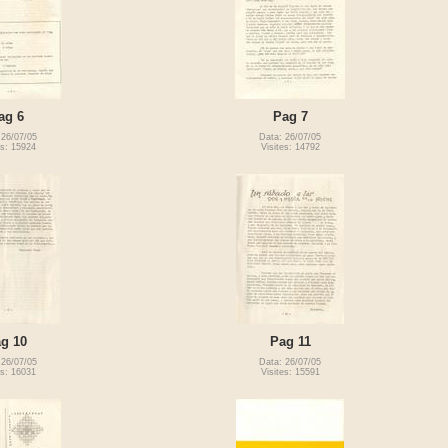
ag 6
Pag 7
 26/07/05
Data: 26/07/05
es: 15924
Visites: 14792
g 10
Pag 11
 26/07/05
Data: 26/07/05
es: 16031
Visites: 15591