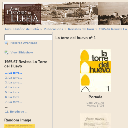
Arxiu Històric de Llefià
Publicacions
Revistes del barri
1965-67 Revista La
La torre del huevo nº 1
Recerca Avançada
View Slideshow
1965-67 Revista La Torre
del Huevo
1. La torre...
2. La torre...
3. La torre...
4. La torre...
5. La torre...
Portada
6. La torre...
7. La torre...
Data: 26/07/05
Visites: 17053
...
11. Boletín de ...
Random Image