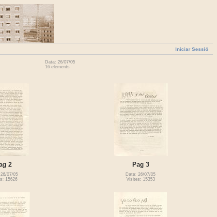
Iniciar Sessió
Data: 26/07/05
16 elements
ag 2
Pag 3
 26/07/05
Data: 26/07/05
es: 15626
Visites: 15353