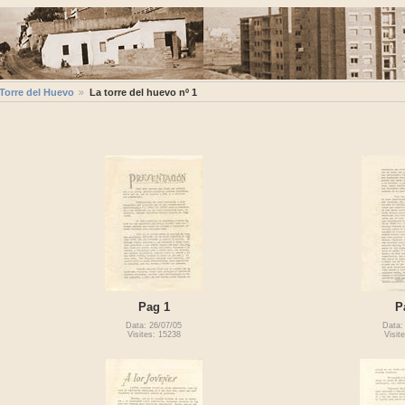
 Torre del Huevo
La torre del huevo nº 1
Pag 1
P
Data: 26/07/05
Data:
Visites: 15238
Visit