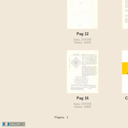
Pag 12
Data: 27/07/05
Visites: 15204
Pag 16
C
Data: 27/07/05
Visites: 14855
Pàgina:
1