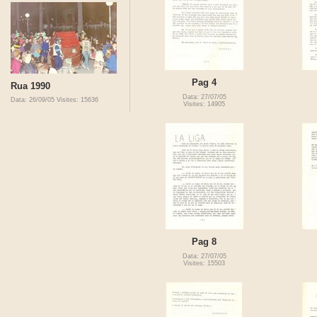
Pag 4
Rua 1990
Data: 27/07/05
Data: 26/09/05
Visites: 15636
Visites: 14905
Pag 8
Data: 27/07/05
Visites: 15503