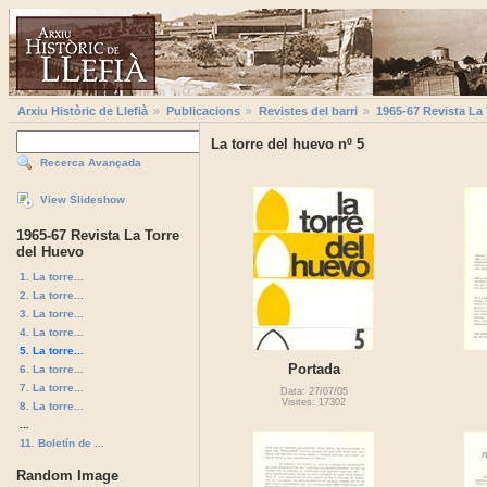
Arxiu Històric de Llefià
Publicacions
Revistes del barri
1965-67 Revista La
La torre del huevo nº 5
Recerca Avançada
View Slideshow
1965-67 Revista La Torre
del Huevo
1. La torre...
2. La torre...
3. La torre...
4. La torre...
5. La torre...
Portada
6. La torre...
7. La torre...
Data: 27/07/05
Visites: 17302
8. La torre...
...
11. Boletín de ...
Random Image