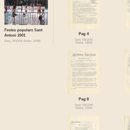
Festes populars Sant
Pag 4
Antoni 2001
Data: 03/12/05
Data: 24/10/05
Visites: 15499
Visites: 14634
Pag 8
Data: 03/12/05
Visites: 15319