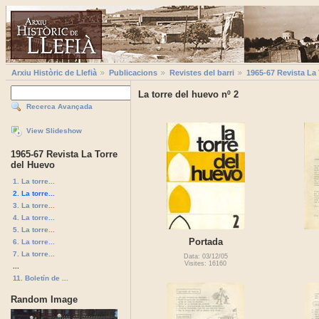
Arxiu Històric de Llefià
Publicacions
Revistes del barri
1965-67 Revista La
La torre del huevo nº 2
Recerca Avançada
View Slideshow
1965-67 Revista La Torre
del Huevo
1. La torre...
2. La torre...
3. La torre...
4. La torre...
5. La torre...
Portada
6. La torre...
7. La torre...
Data: 03/12/05
Visites: 16160
...
11. Boletín de ...
Random Image