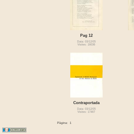
Pag 12
Data: 03/12/05
Visites: 16036
Contraportada
Data: 03/12/05
Visites: 17467
Pàgina:
1