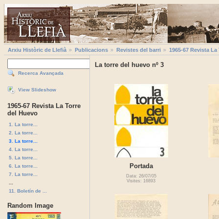
Arxiu Històric de Llefià
Publicacions
Revistes del barri
1965-67 Revista La
La torre del huevo nº 3
Recerca Avançada
View Slideshow
1965-67 Revista La Torre
del Huevo
1. La torre...
2. La torre...
3. La torre...
4. La torre...
5. La torre...
Portada
6. La torre...
7. La torre...
Data: 26/07/05
Visites: 16893
...
11. Boletín de ...
Random Image