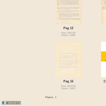
Pag 12
Data: 26/07/05
Visites: 15489
Pag 16
C
Data: 26/07/05
Visites: 15453
Pàgina:
1