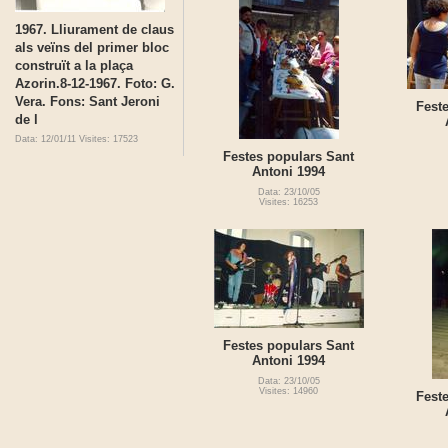
1967. Lliurament de claus
als veïns del primer bloc
construït a la plaça
Azorin.8-12-1967. Foto: G.
Vera. Fons: Sant Jeroni
Fest
de l
Data: 12/01/11
Visites: 17523
Festes populars Sant
Antoni 1994
Data: 23/10/05
Visites: 16253
Festes populars Sant
Antoni 1994
Data: 23/10/05
Visites: 14960
Fest