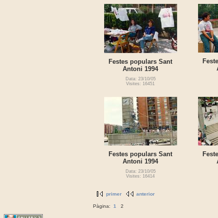
Fest
Festes populars Sant
Antoni 1994
Data: 23/10/05
Visites: 16451
Festes populars Sant
Fest
Antoni 1994
Data: 23/10/05
Visites: 16414
primer
anterior
Pàgina:
1
2