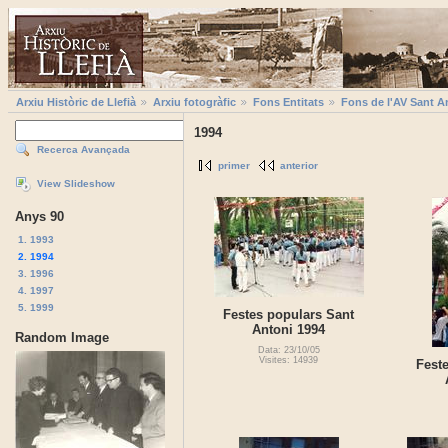
Arxiu Històric de Llefià
Arxiu fotogràfic
Fons Entitats
Fons de l'AV Sant A
1994
Recerca Avançada
primer
anterior
View Slideshow
Anys 90
1. 1993
2. 1994
3. 1996
4. 1997
5. 1999
Festes populars Sant
Antoni 1994
Random Image
Data: 23/10/05
Visites: 14939
Fest