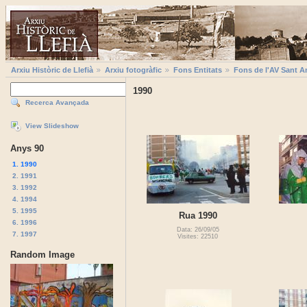
Arxiu Històric de Llefià
Arxiu fotogràfic
Fons Entitats
Fons de l'AV Sant A
1990
Recerca Avançada
View Slideshow
Anys 90
1. 1990
2. 1991
3. 1992
4. 1994
5. 1995
Rua 1990
6. 1996
Data: 26/09/05
7. 1997
Visites: 22510
Random Image