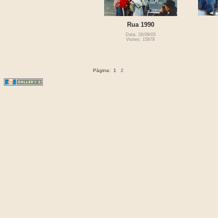
Rua 1990
Data: 26/09/05
Visites: 15878
Pàgina:
1
2