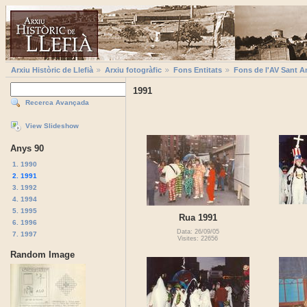
Arxiu Històric de Llefià
Arxiu fotogràfic
Fons Entitats
Fons de l'AV Sant A
1991
Recerca Avançada
View Slideshow
Anys 90
1. 1990
2. 1991
3. 1992
4. 1994
5. 1995
Rua 1991
6. 1996
Data: 26/09/05
7. 1997
Visites: 22656
Random Image