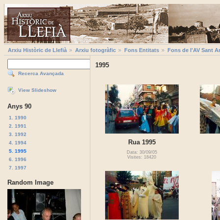
Arxiu Històric de Llefià
Arxiu fotogràfic
Fons Entitats
Fons de l'AV Sant A
1995
Recerca Avançada
View Slideshow
Anys 90
1. 1990
2. 1991
3. 1992
Rua 1995
4. 1994
5. 1995
Data: 30/09/05
Visites: 18420
6. 1996
7. 1997
Random Image