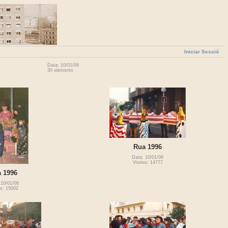
Iniciar Sessió
Data: 10/01/06
30 elements
Rua 1996
Data: 10/01/06
Visites: 14777
 1996
 10/01/06
es: 15002