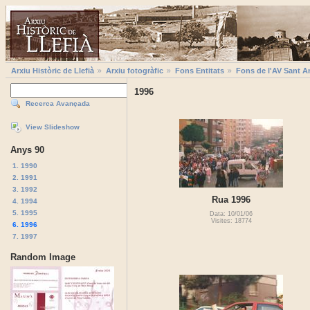
Arxiu Històric de Llefià
Arxiu fotogràfic
Fons Entitats
Fons de l'AV Sant A
1996
Recerca Avançada
View Slideshow
Anys 90
1. 1990
2. 1991
3. 1992
Rua 1996
4. 1994
5. 1995
Data: 10/01/06
Visites: 18774
6. 1996
7. 1997
Random Image