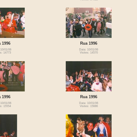
 1996
Rua 1996
 10/01/06
Data: 10/01/06
es: 14773
Visites: 14570
 1996
Rua 1996
 10/01/06
Data: 10/01/06
es: 15554
Visites: 15686