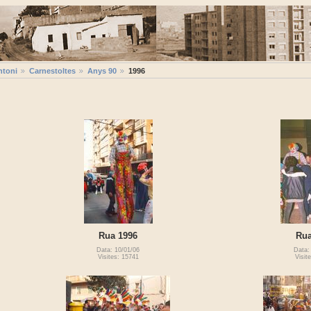
ntoni
Carnestoltes
Anys 90
1996
Rua 1996
Rua
Data: 10/01/06
Data:
Visites: 15741
Visit