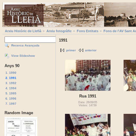
Arxiu Històric de Llefià
Arxiu fotogràfic
Fons Entitats
Fons de l'AV Sant A
1991
Recerca Avançada
primer
anterior
View Slideshow
Anys 90
1. 1990
2. 1991
3. 1992
4. 1994
5. 1995
Rua 1991
6. 1996
Data: 26/09/05
7. 1997
Visites: 14739
Random Image