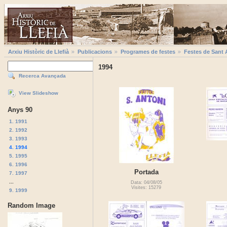
Arxiu Històric de Llefià
Publicacions
Programes de festes
Festes de Sant 
1994
Recerca Avançada
View Slideshow
Anys 90
1. 1991
2. 1992
3. 1993
4. 1994
5. 1995
6. 1996
Portada
7. 1997
...
Data: 04/08/05
Visites: 15279
9. 1999
Random Image