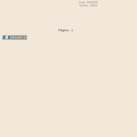
Data: 04/08/05
Visites: 14564
Pàgina:
1