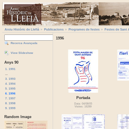
Arxiu Històric de Llefià
Publicacions
Programes de festes
Festes de Sant 
1996
Recerca Avançada
View Slideshow
Anys 90
1. 1991
...
3. 1993
4. 1994
5. 1995
6. 1996
Portada
7. 1997
8. 1998
Data: 04/08/05
Visites: 16289
9. 1999
Random Image