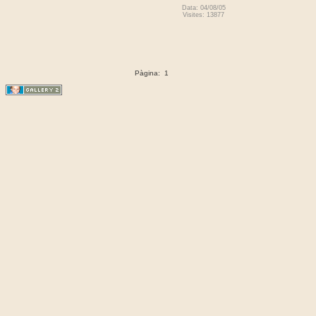
Data: 04/08/05
Visites: 13877
Pàgina:
1