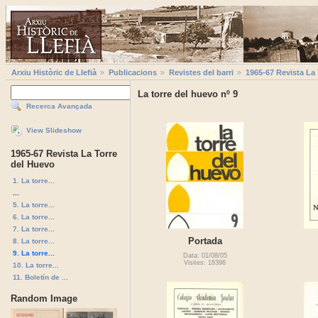
Arxiu Històric de Llefià
Publicacions
Revistes del barri
1965-67 Revista La
La torre del huevo nº 9
Recerca Avançada
View Slideshow
1965-67 Revista La Torre
del Huevo
1. La torre...
...
5. La torre...
6. La torre...
7. La torre...
Portada
8. La torre...
9. La torre...
Data: 01/08/05
Visites: 18396
10. La torre...
11. Boletín de ...
Random Image