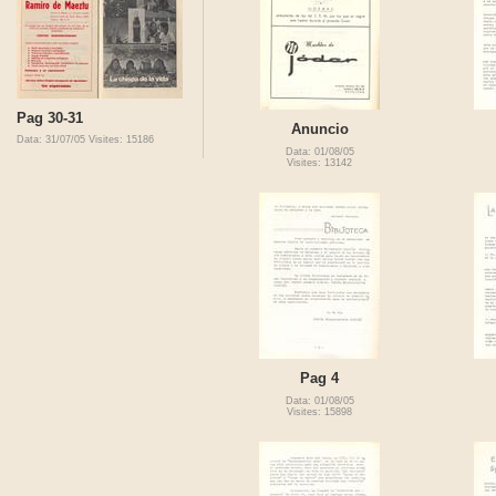
Pag 30-31
Anuncio
Data: 31/07/05
Visites: 15186
Data: 01/08/05
Visites: 13142
Pag 4
Data: 01/08/05
Visites: 15898