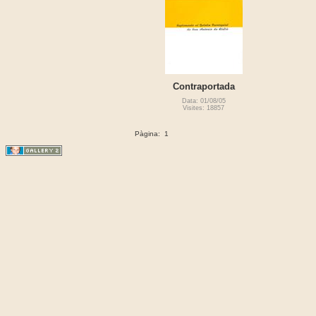
Contraportada
Data: 01/08/05
Visites: 18857
Pàgina:
1