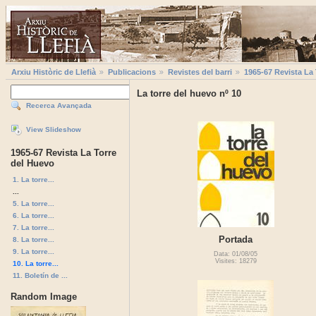
Arxiu Històric de Llefià
Publicacions
Revistes del barri
1965-67 Revista La
La torre del huevo nº 10
Recerca Avançada
View Slideshow
1965-67 Revista La Torre
del Huevo
1. La torre...
...
5. La torre...
6. La torre...
7. La torre...
Portada
8. La torre...
9. La torre...
Data: 01/08/05
Visites: 18279
10. La torre...
11. Boletín de ...
Random Image