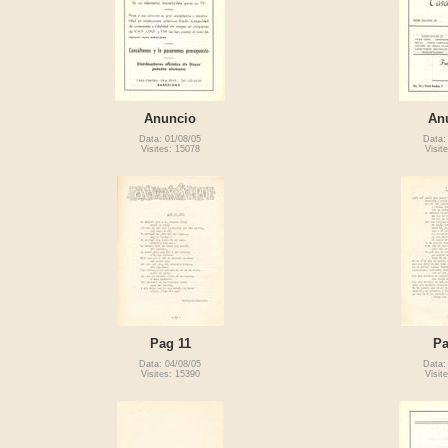
Anuncio
An
Data: 01/08/05
Data:
Visites: 15078
Visit
Pag 11
Pa
Data: 04/08/05
Data:
Visites: 15390
Visit