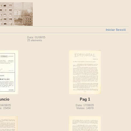
Iniciar Sessió
Data: 01/08/05
25 elements
uncio
Pag 1
 04/08/05
Data: 17/08/05
es: 15454
Visites: 14879