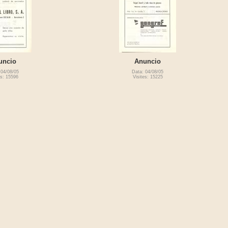
uncio
Anuncio
 04/08/05
Data: 04/08/05
es: 15596
Visites: 15225