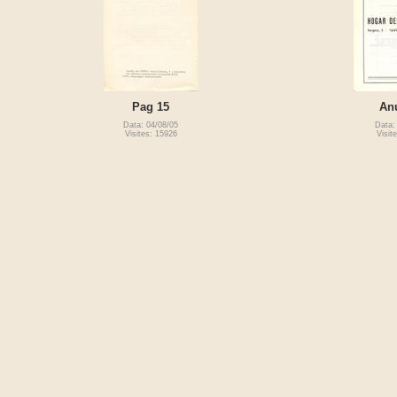
Pag 15
An
Data: 04/08/05
Data:
Visites: 15926
Visit