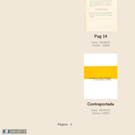
Pag 14
Data: 04/08/05
Visites: 15840
Contraportada
Data: 04/08/05
Visites: 18551
Pàgina:
1