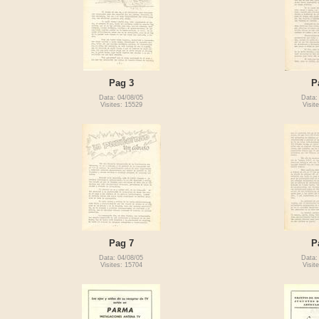
Pag 3
P
Data: 04/08/05
Data:
Visites: 15529
Visit
Pag 7
P
Data: 04/08/05
Data:
Visites: 15704
Visit