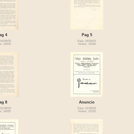
ag 4
Pag 5
 04/08/05
Data: 04/08/05
es: 15878
Visites: 15436
ag 8
Anuncio
 01/08/05
Data: 01/08/05
es: 16055
Visites: 15105