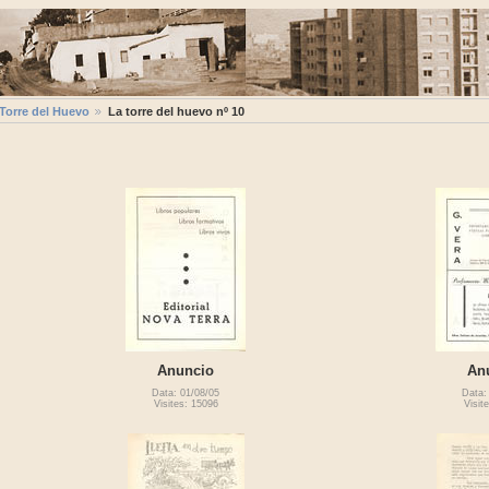
 Torre del Huevo
La torre del huevo nº 10
Anuncio
An
Data: 01/08/05
Data:
Visites: 15096
Visit