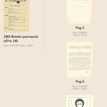
Pag 2
Data: 04/08/05
Visites: 15742
1965 Boletin parroquial
nÃºm 140
Data: 03/12/05
Visites: 13527
Pag 6
Data: 04/08/05
Visites: 15553