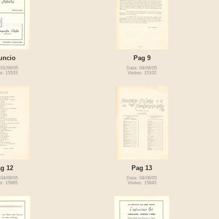
uncio
Pag 9
 01/08/05
Data: 04/08/05
es: 15533
Visites: 15102
g 12
Pag 13
 04/08/05
Data: 04/08/05
es: 15985
Visites: 15645